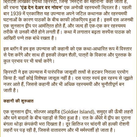
ब्रिटिश लेखिका एगाथा क्रिस्टी, जिन्हें ‘मिस्ट्री की महारानी’ कहा जाता है,
की रचना
'एंड देन देअर वर नोवन'
एक अनोखी रहस्यभरी थ्रिलर है। पहली
बार 1939 में प्रकाशित यह उपन्यास अपने जटिल कथानक और रहस्यमयी
घटनाओं के कारण पाठकों के बीच काफी लोकप्रिय हुआ है। इसमें दस अजनबी
एक सुनसान द्वीप पर आमंत्रित होते हैं, और जल्द ही एक-एक कर रहस्यमय
तरीके से उनकी मौतें होने लगती हैं। कथा में लगातार बढ़ता सस्पेंस पाठक को
आखिरी पन्ने तक बांधे रखता है।
इस ब्लॉग में हम इस उपन्यास की कहानी को एक कथा-आधारित रूप में विस्तार
से पेश करेंगे और साथ ही इसकी लेखन शैली, पात्रों के विकास और पुस्तक के
कुल प्रभाव पर भी चर्चा करेंगे।
क्रिस्टी ने इस उपन्यास में पारंपरिक जासूसी तत्वों से हटकर निराला प्रयोग
किया है: यहाँ कोई विशेषज्ञ जासूस नहीं है। दस पात्र स्वयं इस रहस्य से जूझते
नजर आते हैं, जिससे कहानी और भी अधिक रहस्यमयी और चुनौतीपूर्ण बन
जाती है।
कहानी की शुरुआत
एक सुनसान द्वीप, सोल्जर आइलैंड (Soldier Island), समुद्र की ऊँची लहरों
और घने बादलों के बीच पहाड़ों से घिरा हुआ है। रात के अँधेरे में द्वीप का पुराना
बंगला थोड़ा कंपकंपी भरा दिखता है। दूर क्षितिज पर चांदनी की हल्की रोशनी
लहरों पर पड़ रही है, जिससे वातावरण और भी मर्मस्पर्शी हो जाता है।