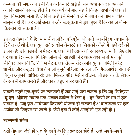
कल्पना कीजिए, आप इसी द्वीप के किनारे खड़े हैं, जब अचानक दस अजनबी
आपके सामने प्रकट होते हैं। आश्चर्य की बात यह है कि इन सभी को एक ही
गुप्त निमंत्रण मिला है, लेकिन उन्हें इसे भेजने वाले मेजबान का नाम या चेहरा
मालूम नहीं है। हर कोई उलझन और उत्सुकता में डूबा हुआ है कि यह आयोजन
किसका हो सकता है।
इन दस मेहमानों में हैं: न्यायाधीश लॉरेंस वॉरग्रेव, जो कड़े न्यायप्रिय स्वभाव के
हैं; वेरा क्लैथोर्न, एक युवा संवेदनशील केयरटेकर जिसकी आँखों में गहरे दर्द की
झलक है; डॉ॰ एडवर्ड आर्मस्ट्रांग, एक चिकित्सक जो स्वास्थ्य लाभ के लिए द्वीप
पर आया है; कप्तान फिलिप लॉम्बार्ड, साहसी और आत्मविश्वास से भरा पूर्व
सैनिक; एनथोनी "टॉनी" मार्सटन, एक तेज़-तर्रार अमीर युवक; एमिली ब्रेंट,
धार्मिक और कट्टर विचारों वाली बुजुर्ग महिला; जनरल जॉन मैकआर्थर, सेना से
निवृत्त अनुभवी अधिकारी; तथा मिस्टर और मिसेज़ रॉजर्‍स, जो इस घर के सेवक
के रूप में काम करते हैं और घबराए हुए नजर आते हैं।
सबकी नज़रें एक-दूसरे पर टकराती हैं जब उन्हें पता चलता है कि यह निमंत्रण
'यू.एन. ओवेन'
नामक एक अज्ञात व्यक्ति ने भेजा है। हर किसी के मन में एक
सवाल है: “यह पूरा आयोजन किसकी योजना हो सकता है?” वातावरण पर एक
अजीब सी सिहरन छा जाती है, जैसे हवा में कोई अनहोनी गूंज रही हो।
रहस्यमयी संकेत
दसों मेहमान जैसे ही रात के खाने के लिए इकट्ठा होते हैं, उन्हें अपने-अपने