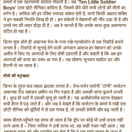
कमरों में एक रहस्यमयी कविता मिलती है। यह
'Ten Little Soldier
Boys'
(दस छोटे सैनिक) कविता है, जिसमें धीरे-धीरे सभी लोगों की मौतों का
वर्णन है। कविता की हर पंक्ति भयावह संकेत देती है, मानो किसी अज्ञात शक्ति
ने इन सबकी नियति लिख दी हो। इन संकेतों ने मेहमानों की नींद उड़ा दी है और
उनमें भय की लहर दौड़ा दी है। अब वे जानते हैं कि उनके साथ कुछ असामान्य
घटित हो रहा है।
डिनर शुरू होते ही अचानक मेज के पास रखे ग्रामोफोन से एक रिकॉर्ड बजने
लगता है। रिकॉर्ड से सुनाई देने वाली अनजान आवाज़ हर मेहमान को उनके
अतीत में किए गए अपराधों के लिए दोषी ठहराती है और कहती है कि अब इन
अपराधों की सजा का वक्त आ गया है। यह घोषणा सुनकर माहौल डर और
हैरानी से भर जाता है।
मौतों की श्रृंखला
डिनर के तुरंत बाद पहला झटका लगता है। तेज-तर्रार एंथोनी "टॉनी" मार्सटन
अचानक पीठ दबाकर ज़मीन पर गिर पड़ता है और उसकी सांस फूलने लगती
है। कुछ ही पलों में उसकी मृत्यु हो जाती है। यह अजीबोगरीब घटना देखकर
सभी हैरत में पड़ जाते हैं। और जब वे देखते हैं कि मार्सटन के कमरे में रखी दस
छोटी सैनिक की मूर्तियों में से एक गायब है, तो उनकी बेचैनी और बढ़ जाती है।
समय बीतते-पहुँचते यह साफ हो जाता है कि द्वीप पर कोई भी उन्हें वापस नहीं
लाने आया है – जिस नाविक ने उन्हें लाया था, वह कहीं नज़र नहीं आता। यह
अहसास समूह को और भयभीत कर देता है कि वे एक गहरे रहस्य के जाल में