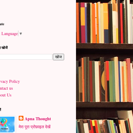
ate
t Language
▼
 खोजें
ivacy Policy
ntact us
out Us
ें
Apna Thought
मेरा पूरा प्रोफ़ाइल देखें