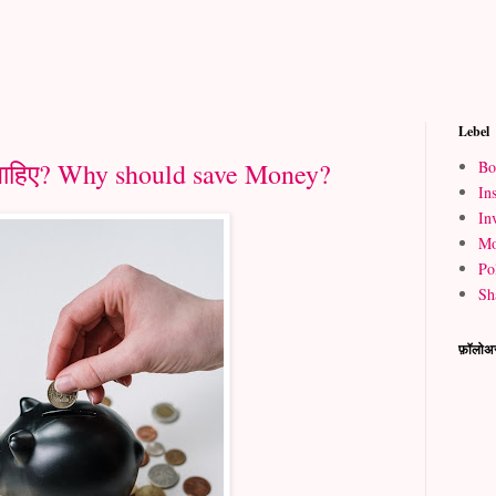
Lebel
Bo
ा चाहिए? Why should save Money?
Ins
In
Mo
Pol
Sh
फ़ॉलोअ