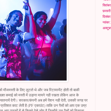
सितंब
फ़रवर
दिसंब
नवंबर
अक्टू
मौजमस्ती के लिए लुटाते थे और जब रिटायरमेंट होती तो बाकी
वक़्त कमाई को मस्ती में उड़ाना मायने नही रखता लेकिन आज के
ी यातनायें देगी। सरकार/कंपनी अब हमें पेंशन नही देती, उसकी जगह पर
 प्रतिशत काट लेती है (PF एकाउंट) ताकि उन पैसों को आप एक उम्र
आप पाठकों में से कितने ऐसे लोग है जिन्होंने उन पैसों को निकाला