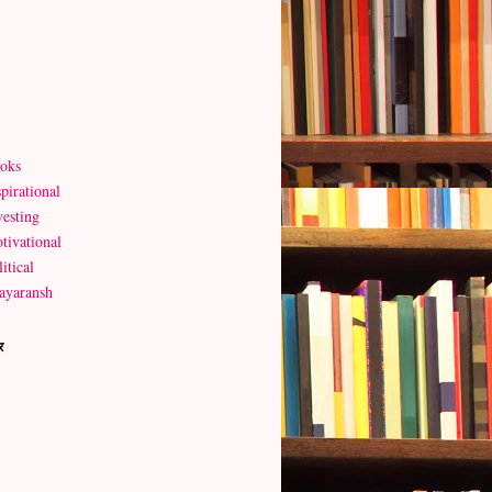
oks
pirational
vesting
tivational
itical
ayaransh
र